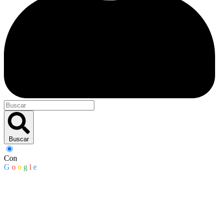
Buscar
Con
G
o
o
g
l
e