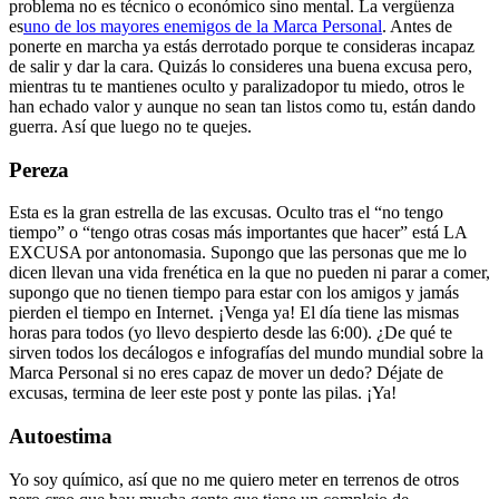
problema no es técnico o económico sino mental. La vergüenza
es
uno de los mayores enemigos de la Marca Personal
. Antes de
ponerte en marcha ya estás derrotado porque te consideras incapaz
de salir y dar la cara. Quizás lo consideres una buena excusa pero,
mientras tu te mantienes oculto y paralizadopor tu miedo, otros le
han echado valor y aunque no sean tan listos como tu, están dando
guerra. Así que luego no te quejes.
Pereza
Esta es la gran estrella de las excusas. Oculto tras el “no tengo
tiempo” o “tengo otras cosas más importantes que hacer” está LA
EXCUSA por antonomasia. Supongo que las personas que me lo
dicen llevan una vida frenética en la que no pueden ni parar a comer,
supongo que no tienen tiempo para estar con los amigos y jamás
pierden el tiempo en Internet. ¡Venga ya! El día tiene las mismas
horas para todos (yo llevo despierto desde las 6:00). ¿De qué te
sirven todos los decálogos e infografías del mundo mundial sobre la
Marca Personal si no eres capaz de mover un dedo? Déjate de
excusas, termina de leer este post y ponte las pilas. ¡Ya!
Autoestima
Yo soy químico, así que no me quiero meter en terrenos de otros