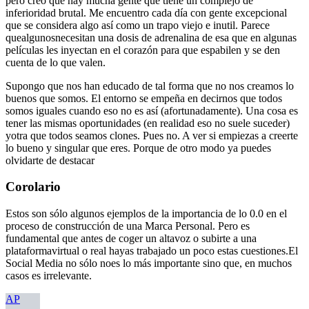
pero creo que hay mucha gente que tiene un complejo de
inferioridad brutal. Me encuentro cada día con gente excepcional
que se considera algo así como un trapo viejo e inutil. Parece
quealgunosnecesitan una dosis de adrenalina de esa que en algunas
películas les inyectan en el corazón para que espabilen y se den
cuenta de lo que valen.
Supongo que nos han educado de tal forma que no nos creamos lo
buenos que somos. El entorno se empeña en decirnos que todos
somos iguales cuando eso no es así (afortunadamente). Una cosa es
tener las mismas oportunidades (en realidad eso no suele suceder)
yotra que todos seamos clones. Pues no. A ver si empiezas a creerte
lo bueno y singular que eres. Porque de otro modo ya puedes
olvidarte de destacar
Corolario
Estos son sólo algunos ejemplos de la importancia de lo 0.0 en el
proceso de construcción de una Marca Personal. Pero es
fundamental que antes de coger un altavoz o subirte a una
plataformavirtual o real hayas trabajado un poco estas cuestiones.El
Social Media no sólo noes lo más importante sino que, en muchos
casos es irrelevante.
AP