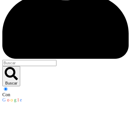
Buscar
Con
G
o
o
g
l
e