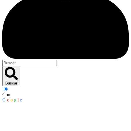
Buscar
Con
G
o
o
g
l
e