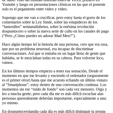
Youtube y luego en presentaciones clónicas en las que el ponente
solo es el pegamento entre video y video.
Supongo que me van a crucificar, pero estoy hasta el gorro de los
comentarios sobre la Ley Sinde, sobre las estupideces de los
“famosillos” semianalfabetos, sobre la enésima revolución
dospuntocero o sobre la nueva serie de culto en los canales de pago
(“Pero ¿Cómo puedes no adorar Mad Men?”).
Hace algún tiempo leí la historia de una persona, creo que era rusa,
que por un problema neuronal, era incapaz de discriminar
conversaciones. Así que si entraba en un lugar lleno de gente que
hablaba, se le mezclaban todas en su cabeza. Para volverse loco,
vamos.
En los últimos tiempos empiezo a tener esa sensación. Desde el
momento en que me levanto y enciendo el ordenador (seguramente
es el primer error) hasta que me acuesto echando un último vistazo
al “Smartphone”, estoy dentro de una conversación continua. Los
momentos sin ese “ruido de fondo” son cada vez menores. Oigo y
leo a mucha gente, pero cada día me es más difícil escuchar alas
personas querealmente deberían importarme, especialmente a una:
yo mismo.
En dospuntocerolandia cada día es más difícil distinguir tu propia