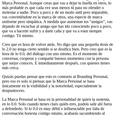
Marca Personal. Aunque creas que vas a dejar tu huella en otros, lo
más probable es que cada vez seas menos tú para no ofender o
molestar a nadie. Poco a poco y de un modo sutil pero imparable,
vas convirtiéndote en la marca de otros, una especie de marca
uniforme pero simpática. A medida que aumentan tus “amigos”, vas
dejando de escuchar al amigo que has ido conociendo poco a poco,
que va a hacerte sufrir y a darte caña y que va a estar siempre
contigo. Tú mismo.
Creo que es hora de volver atrás. No digo que una pequeña dosis de
lo 2.0 no tenga cierto sentido si se dosifica bien. Pero creo que es la
hora de lo 0.0, del diálogo con uno mismo. Es el momento de
conversar, cooperar y compartir buenos momentos con la persona
que mejor conoces. E inmediatamente después, con quienes tienes
más cerca.
Quizás puedas pensar que esto es contrario al Branding Personal,
pero eso es solo si piensas que la Marca Personal se basa
únicamente en la visibilidad y la notoriedad, especialmente la
dospuntocero.
La Marca Personal se basa en la personalidad de quien la sustenta,
en lo 0.0. Solo cuando tienes claro quién eres, podrás salir ahí fuera
a defenderlo. Si lo 0.0 es muy débil o influenciable por falta de
conversación honesta contigo mismo, acabarás sucumbiendo al