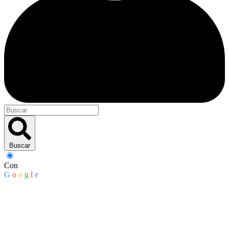
Buscar
Con
G
o
o
g
l
e