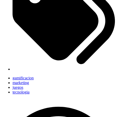
gamificacion
marketing
juegos
tecnologia