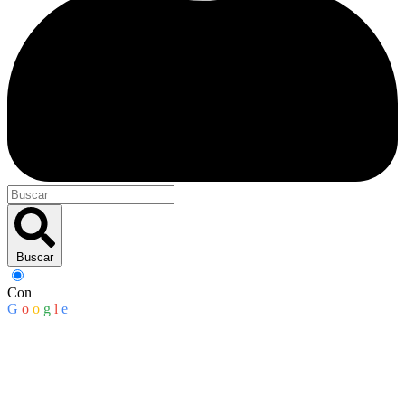
Buscar
Con
G
o
o
g
l
e