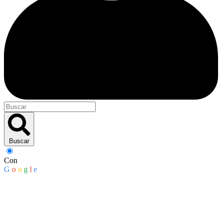
Buscar
Con
G
o
o
g
l
e