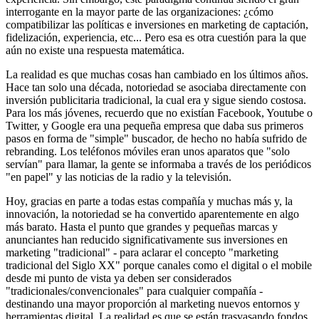
interrogante en la mayor parte de las organizaciones: ¿cómo
compatibilizar las políticas e inversiones en marketing de captación,
fidelización, experiencia, etc... Pero esa es otra cuestión para la que
aún no existe una respuesta matemática.
La realidad es que muchas cosas han cambiado en los últimos años.
Hace tan solo una década, notoriedad se asociaba directamente con
inversión publicitaria tradicional, la cual era y sigue siendo costosa.
Para los más jóvenes, recuerdo que no existían Facebook, Youtube o
Twitter, y Google era una pequeña empresa que daba sus primeros
pasos en forma de "simple" buscador, de hecho no había sufrido de
rebranding. Los teléfonos móviles eran unos aparatos que "solo
servían" para llamar, la gente se informaba a través de los periódicos
"en papel" y las noticias de la radio y la televisión.
Hoy, gracias en parte a todas estas compañía y muchas más y, la
innovación, la notoriedad se ha convertido aparentemente en algo
más barato. Hasta el punto que grandes y pequeñas marcas y
anunciantes han reducido significativamente sus inversiones en
marketing "tradicional" - para aclarar el concepto "marketing
tradicional del Siglo XX" porque canales como el digital o el mobile
desde mi punto de vista ya deben ser considerados
"tradicionales/convencionales" para cualquier compañía -
destinando una mayor proporción al marketing nuevos entornos y
herramientas digital. La realidad es que se están trasvasando fondos