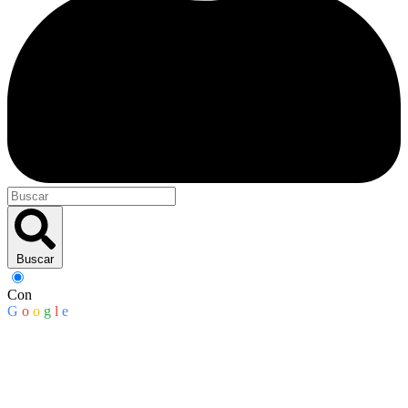
Buscar
Con
G
o
o
g
l
e