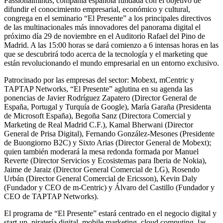
Passionalminds, compañía española fundada con el objetivo de
difundir el conocimiento empresarial, económico y cultural,
congrega en el seminario “El Presente” a los principales directivos
de las multinacionales más innovadores del panorama digital el
próximo día 29 de noviembre en el Auditorio Rafael del Pino de
Madrid. A las 15:00 horas se dará comienzo a 6 intensas horas en las
que se descubrirá todo acerca de la tecnología y el marketing que
están revolucionando el mundo empresarial en un entorno exclusivo.
Patrocinado por las empresas del sector: Mobext, mCentric y
TAPTAP Networks, “El Presente” aglutina en su agenda las
ponencias de Javier Rodríguez Zapatero (Director General de
España, Portugal y Turquía de Google), María Garaña (Presidenta
de Microsoft España), Begoña Sanz (Directora Comercial y
Marketing de Real Madrid C.F.), Kamal Bherwani (Director
General de Prisa Digital), Fernando González-Mesones (Presidente
de Buongiorno B2C) y Sixto Arias (Director General de Mobext);
quien también moderará la mesa redonda formada por Manuel
Reverte (Director Servicios y Ecosistemas para Iberia de Nokia),
Jaime de Jaraiz (Director General Comercial de LG), Rosendo
Urbán (Director General Comercial de Ericsson), Kevin Daly
(Fundador y CEO de m-Centric) y Álvaro del Castillo (Fundador y
CEO de TAPTAP Networks).
El programa de “El Presente” estará centrado en el negocio digital y
start-up, piratería digital, mobile marketing, cloud computing, las