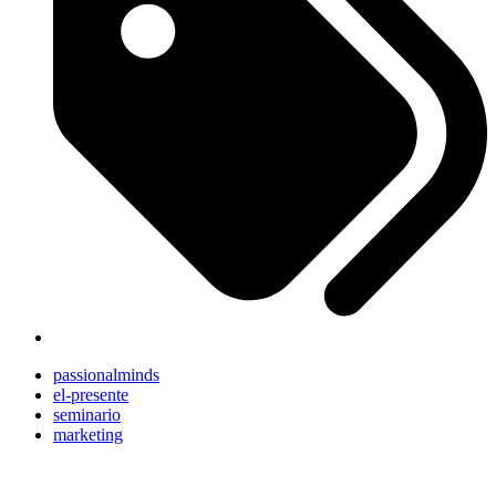
passionalminds
el-presente
seminario
marketing