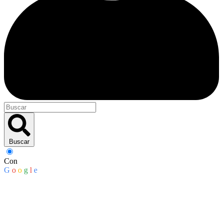
Buscar
Con
G
o
o
g
l
e