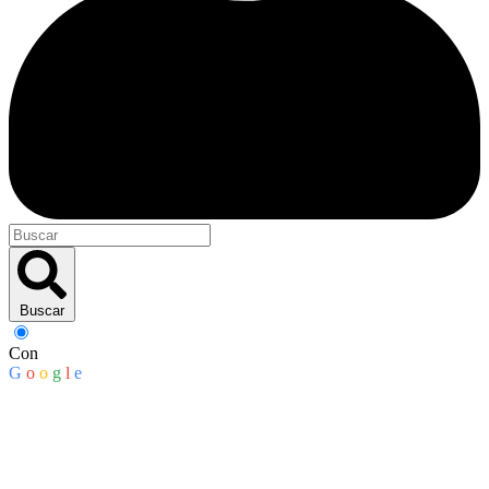
Buscar
Con
G
o
o
g
l
e