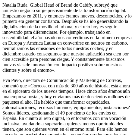
Natalia Ruda, Global Head of Brand de Cabify, subrayó que
«nuestro negocio surge precisamente de la transformación digital.
Empezamos en 2011, y entonces éramos nuevos, desconocidos, y lo
primero era generar confianza. Después se ha ido generalizando la
digitalización de la movilidad urbana, y el reto hoy es seguir
innovando para diferenciarse. Por ejemplo, trabajando en
sostenibilidad: el año pasado nos convertimos en la primera empresa
en Europa y América Latina en convertirse en neutros en carbono,
neutralizamos las emisiones de todos nuestros coches; y en
diciembre pasado conseguimos que nuestra aplicación sea cien por
cien accesible para personas ciegas. Y constantemente buscamos
nuevas vías de innovación con impacto positivo sobre nuestros
clientes y sobre el entorno».
Eva Pavo, directora de Comunicación y Marketing de Correos,
comentó que «Correos, con más de 300 años de historia, está ahora
en el epicentro de los nuevos tiempos. Hace cinco años éramos aún
una empresa postal, y hoy enviamos más de doscientos millones de
paquetes al año. Ha habido que transformar capacidades,
automatizaciones, recursos humanos, equipamientos, instalaciones?
Somos líderes, gestionando el 49 por ciento de los envíos en
España. En cuanto al reto digital, lo enfocamos con una vocación
inclusiva, ayudando a superarlo a quienes menos oportunidades
tienen, que son quienes viven en el entorno rural. Para ello hemos
lanzado un marketplace orientado a pequeños productores locales,