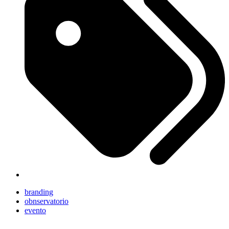
branding
obnservatorio
evento