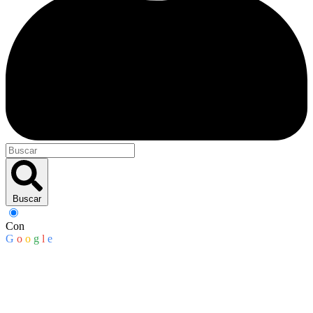
Buscar
Con
G
o
o
g
l
e