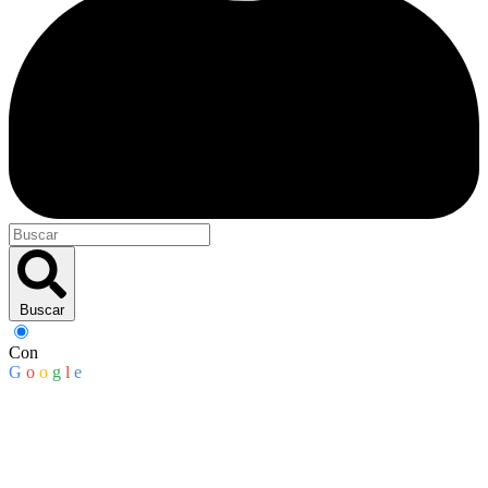
Buscar
Con
G
o
o
g
l
e