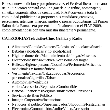
En esta nueva edición y por primera vez, el Festival Iberoamericano
de la Publicidad contará con una galería que reúne, homenajea y
sintetiza cuarenta años de creatividad. FIAP convoca a toda la
comunidad publicitaria a proponer sus candidatos,creativos,
personajes, agencias, marcas, jingles o piezas publicitarias. El Primer
Salón de la Fama, será presentado oficialmente en el FIAP 2009,
complementándose con una muestra itinerante y permanente.
CATEGORIASTelevisión/Cine, Gráfica y Radio
Alimentos/Comidas/Lácteos/Golosinas/Chocolates/Snacks
Bebidas (alcohólicas y no alcohólicas)
Higiene doméstica/Mantenimiento del hogar/Mascotas
Electrodomésticos/Muebles/Accesorios del hogar
Belleza/Higiene personal/Cosmética/Perfumería/Artículos
medicinales y farmacéuticos
Vestimenta/Textiles/Calzados/Joyas/Accesorios
personales/Cigarrillos/Tabaco
Automóviles/Vehículos
varios/Accesorios/Repuestos/Combustibles
Bancos/Financieras/Seguros/Jubilaciones/Pensiones
Servicios de Bien Público
Imagen Corporativa/Institucional
Negocios al público/Supermercados/Shoppings/Restaurantes
Electrónica/Computación/Audio/Video/Accesorios