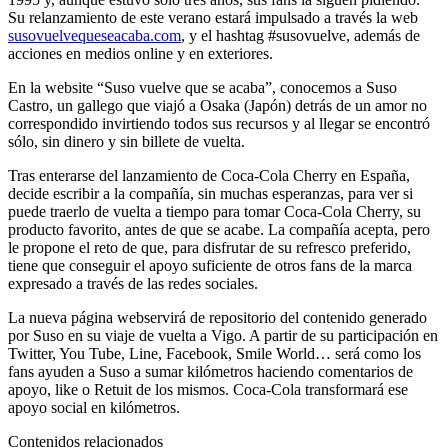
Su relanzamiento de este verano estará impulsado a través la web
susovuelvequeseacaba.com
, y el hashtag #susovuelve, además de
acciones en medios online y en exteriores.
En la website “Suso vuelve que se acaba”, conocemos a Suso
Castro, un gallego que viajó a Osaka (Japón) detrás de un amor no
correspondido invirtiendo todos sus recursos y al llegar se encontró
sólo, sin dinero y sin billete de vuelta.
Tras enterarse del lanzamiento de Coca-Cola Cherry en España,
decide escribir a la compañía, sin muchas esperanzas, para ver si
puede traerlo de vuelta a tiempo para tomar Coca-Cola Cherry, su
producto favorito, antes de que se acabe. La compañía acepta, pero
le propone el reto de que, para disfrutar de su refresco preferido,
tiene que conseguir el apoyo suficiente de otros fans de la marca
expresado a través de las redes sociales.
La nueva página webservirá de repositorio del contenido generado
por Suso en su viaje de vuelta a Vigo. A partir de su participación en
Twitter, You Tube, Line, Facebook, Smile World… será como los
fans ayuden a Suso a sumar kilómetros haciendo comentarios de
apoyo, like o Retuit de los mismos. Coca-Cola transformará ese
apoyo social en kilómetros.
Contenidos relacionados