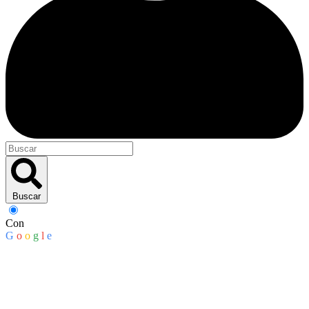
Buscar
Con
G
o
o
g
l
e