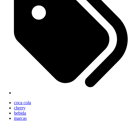
coca cola
cherry
bebida
marcas