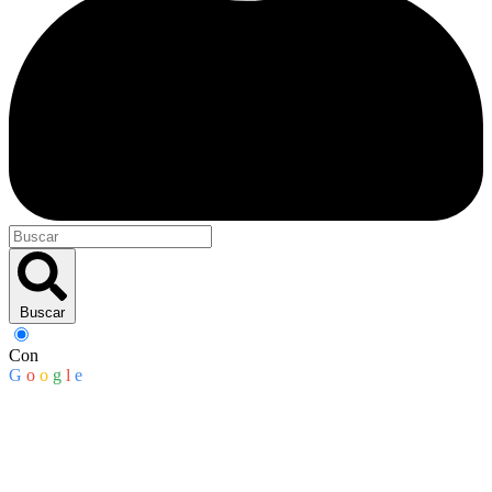
Buscar
Con
G
o
o
g
l
e