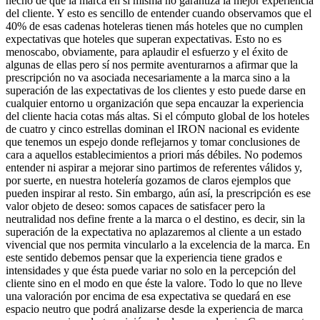
hecho de que la marca en sí misma no garantiza la mejor experiencia
del cliente. Y esto es sencillo de entender cuando observamos que el
40% de esas cadenas hoteleras tienen más hoteles que no cumplen
expectativas que hoteles que superan expectativas. Esto no es
menoscabo, obviamente, para aplaudir el esfuerzo y el éxito de
algunas de ellas pero sí nos permite aventurarnos a afirmar que la
prescripción no va asociada necesariamente a la marca sino a la
superación de las expectativas de los clientes y esto puede darse en
cualquier entorno u organización que sepa encauzar la experiencia
del cliente hacia cotas más altas. Si el cómputo global de los hoteles
de cuatro y cinco estrellas dominan el IRON nacional es evidente
que tenemos un espejo donde reflejarnos y tomar conclusiones de
cara a aquellos establecimientos a priori más débiles. No podemos
entender ni aspirar a mejorar sino partimos de referentes válidos y,
por suerte, en nuestra hotelería gozamos de claros ejemplos que
pueden inspirar al resto. Sin embargo, aún así, la prescripción es ese
valor objeto de deseo: somos capaces de satisfacer pero la
neutralidad nos define frente a la marca o el destino, es decir, sin la
superación de la expectativa no aplazaremos al cliente a un estado
vivencial que nos permita vincularlo a la excelencia de la marca. En
este sentido debemos pensar que la experiencia tiene grados e
intensidades y que ésta puede variar no solo en la percepción del
cliente sino en el modo en que éste la valore. Todo lo que no lleve
una valoración por encima de esa expectativa se quedará en ese
espacio neutro que podrá analizarse desde la experiencia de marca