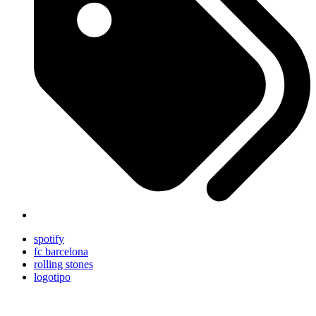
spotify
fc barcelona
rolling stones
logotipo