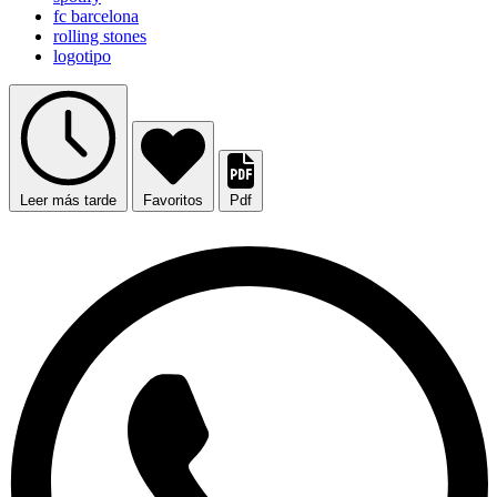
fc barcelona
rolling stones
logotipo
Leer más tarde
Favoritos
Pdf