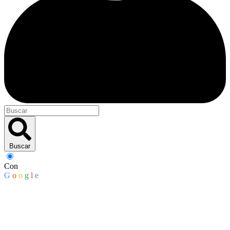
Buscar
Con
G
o
o
g
l
e