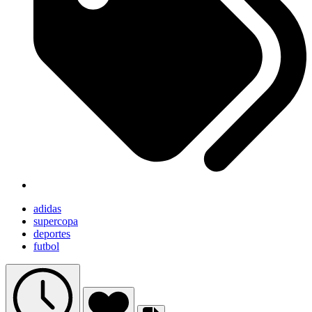
adidas
supercopa
deportes
futbol