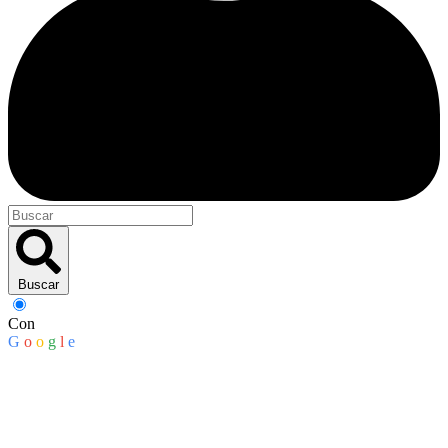
Buscar
Con
G
o
o
g
l
e