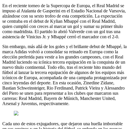
En el reciente torneo de la Supercopa de Europa, el Real Madrid se
impuso al Atalanta de Gasperini en el Estadio Nacional de Varsovia,
alzándose con su sexto trofeo de esta competición. La expectación
se centraba en el debut de Kylian Mbappé con el Real Madrid,
quien cumplió con creces al marcar un gol y sumar su primer título
como madridista. El partido lo abrió Valverde con un gol tras una
asistencia de Vinicius Jr. y Mbappé cerró el marcador con el 2-0.
Sin embargo, más allá de los goles y el brillante debut de Mbappé, la
marca Adidas volvió a consolidar su reinado en Europa como la
elección preferida para vestir a los grandes campeones, con el Real
Madrid luciendo su icónica tercera equipación en la conquista de un
nuevo título continental. Todo ello, tras el reciente hito mundo del
fútbol al lanzar la tercera equipación de algunos de los equipos más
icónicos de Europa, acompañada de una campaña protagonizada por
cinco leyendas del deporte. En esta ocasión, Zinedine Zidane,
Bastian Schweinsteiger, Rio Ferdinand, Patrick Vieira y Alessandro
del Piero se unen para representar a los clubes que marcaron sus
carreras: Real Madrid, Bayern de Múnich, Manchester United,
Arsenal y Juventus, respectivamente.
Cada uno de estos exjugadores, que dejaron una huella imborrable
en sus equipos y en la historia del fútbol, se enfunda en las nuevas