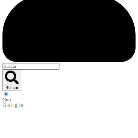
Buscar
Con
G
o
o
g
l
e