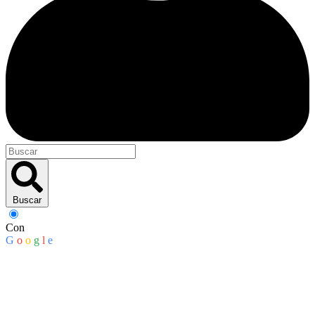
Buscar
Con
G
o
o
g
l
e