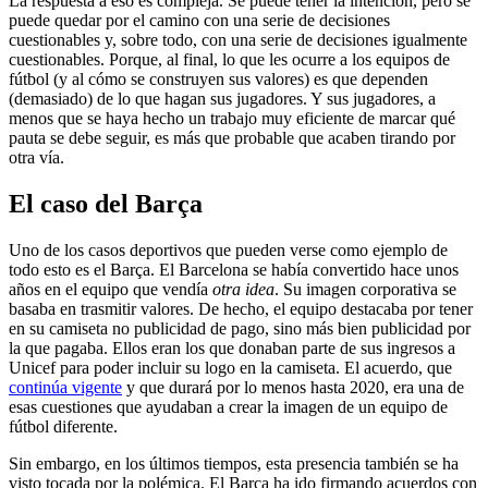
La respuesta a eso es compleja. Se puede tener la intención, pero se
puede quedar por el camino con una serie de decisiones
cuestionables y, sobre todo, con una serie de decisiones igualmente
cuestionables. Porque, al final, lo que les ocurre a los equipos de
fútbol (y al cómo se construyen sus valores) es que dependen
(demasiado) de lo que hagan sus jugadores. Y sus jugadores, a
menos que se haya hecho un trabajo muy eficiente de marcar qué
pauta se debe seguir, es más que probable que acaben tirando por
otra vía.
El caso del Barça
Uno de los casos deportivos que pueden verse como ejemplo de
todo esto es el Barça. El Barcelona se había convertido hace unos
años en el equipo que vendía
otra idea
. Su imagen corporativa se
basaba en trasmitir valores. De hecho, el equipo destacaba por tener
en su camiseta no publicidad de pago, sino más bien publicidad por
la que pagaba. Ellos eran los que donaban parte de sus ingresos a
Unicef para poder incluir su logo en la camiseta. El acuerdo, que
continúa vigente
y que durará por lo menos hasta 2020, era una de
esas cuestiones que ayudaban a crear la imagen de un equipo de
fútbol diferente.
Sin embargo, en los últimos tiempos, esta presencia también se ha
visto tocada por la polémica. El Barça ha ido firmando acuerdos con