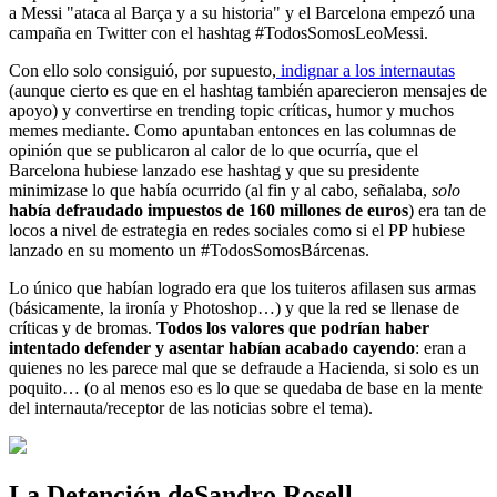
a Messi "ataca al Barça y a su historia" y el Barcelona empezó una
campaña en Twitter con el hashtag #TodosSomosLeoMessi.
Con ello solo consiguió, por supuesto,
indignar a los internautas
(aunque cierto es que en el hashtag también aparecieron mensajes de
apoyo) y convertirse en trending topic críticas, humor y muchos
memes mediante. Como apuntaban entonces en las columnas de
opinión que se publicaron al calor de lo que ocurría, que el
Barcelona hubiese lanzado ese hashtag y que su presidente
minimizase lo que había ocurrido (al fin y al cabo, señalaba,
solo
había defraudado impuestos de 160 millones de euros
) era tan de
locos a nivel de estrategia en redes sociales como si el PP hubiese
lanzado en su momento un #TodosSomosBárcenas.
Lo único que habían logrado era que los tuiteros afilasen sus armas
(básicamente, la ironía y Photoshop…) y que la red se llenase de
críticas y de bromas.
Todos los valores que podrían haber
intentado defender y asentar habían acabado cayendo
: eran a
quienes no les parece mal que se defraude a Hacienda, si solo es un
poquito… (o al menos eso es lo que se quedaba de base en la mente
del internauta/receptor de las noticias sobre el tema).
La Detención deSandro Rosell,