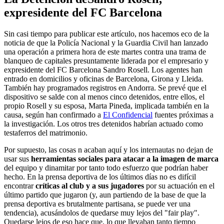
expresidente del FC Barcelona
Sin casi tiempo para publicar este artículo, nos hacemos eco de la
noticia de que la Policía Nacional y la Guardia Civil han lanzado
una operación a primera hora de este martes contra una trama de
blanqueo de capitales presuntamente liderada por el empresario y
expresidente del FC Barcelona Sandro Rosell. Los agentes han
entrado en domicilios y oficinas de Barcelona, Girona y Lleida.
También hay programados registros en Andorra. Se prevé que el
dispositivo se salde con al menos cinco detenidos, entre ellos, el
propio Rosell y su esposa, Marta Pineda, implicada también en la
causa, según han confirmado a
El Confidencial
fuentes próximas a
la investigación. Los otros tres detenidos habrían actuado como
testaferros del matrimonio.
Por supuesto, las cosas n acaban aquí y los internautas no dejan de
usar sus
herramientas sociales para atacar a la imagen de marca
del equipo y dinamitar por tanto todo esfuerzo que podrían haber
hecho. En la prensa deportiva de los últimos días no es difícil
encontrar
críticas al club y a sus jugadores
por su actuación en el
último partido que jugaron (y, aun partiendo de la base de que la
prensa deportiva es brutalmente partisana, se puede ver una
tendencia), acusándolos de quedarse muy lejos del "fair play".
Quedarse lejos de eso hace que, lo que llevaban tanto tiempo