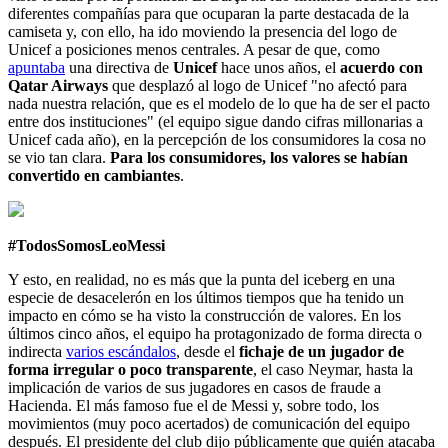
diferentes compañías para que ocuparan la parte destacada de la
camiseta y, con ello, ha ido moviendo la presencia del logo de
Unicef a posiciones menos centrales. A pesar de que, como
apuntaba
una directiva de
Unicef
hace unos años, el
acuerdo con
Qatar Airways
que desplazó al logo de Unicef "no afectó para
nada nuestra relación, que es el modelo de lo que ha de ser el pacto
entre dos instituciones" (el equipo sigue dando cifras millonarias a
Unicef cada año), en la percepción de los consumidores la cosa no
se vio tan clara.
Para los consumidores, los valores se habían
convertido en cambiantes
.
#TodosSomosLeoMessi
Y esto, en realidad, no es más que la punta del iceberg en una
especie de desacelerón en los últimos tiempos que ha tenido un
impacto en cómo se ha visto la construcción de valores. En los
últimos cinco años, el equipo ha protagonizado de forma directa o
indirecta
varios escándalos
, desde el
fichaje de un jugador de
forma irregular o poco transparente
, el caso Neymar, hasta la
implicación de varios de sus jugadores en casos de fraude a
Hacienda. El más famoso fue el de Messi y, sobre todo, los
movimientos (muy poco acertados) de comunicación del equipo
después. El presidente del club dijo públicamente que quién atacaba