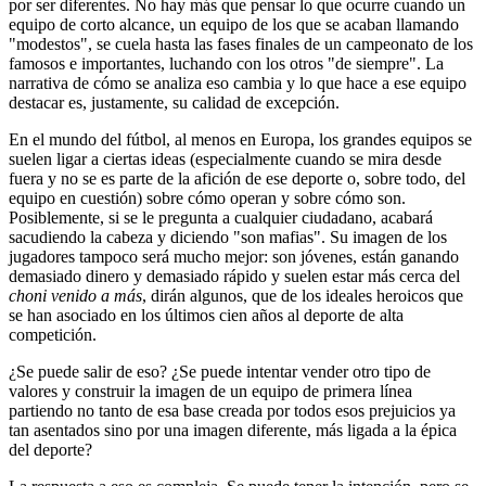
por ser diferentes. No hay más que pensar lo que ocurre cuando un
equipo de corto alcance, un equipo de los que se acaban llamando
"modestos", se cuela hasta las fases finales de un campeonato de los
famosos e importantes, luchando con los otros "de siempre". La
narrativa de cómo se analiza eso cambia y lo que hace a ese equipo
destacar es, justamente, su calidad de excepción.
En el mundo del fútbol, al menos en Europa, los grandes equipos se
suelen ligar a ciertas ideas (especialmente cuando se mira desde
fuera y no se es parte de la afición de ese deporte o, sobre todo, del
equipo en cuestión) sobre cómo operan y sobre cómo son.
Posiblemente, si se le pregunta a cualquier ciudadano, acabará
sacudiendo la cabeza y diciendo "son mafias". Su imagen de los
jugadores tampoco será mucho mejor: son jóvenes, están ganando
demasiado dinero y demasiado rápido y suelen estar más cerca del
choni venido a más
, dirán algunos, que de los ideales heroicos que
se han asociado en los últimos cien años al deporte de alta
competición.
¿Se puede salir de eso? ¿Se puede intentar vender otro tipo de
valores y construir la imagen de un equipo de primera línea
partiendo no tanto de esa base creada por todos esos prejuicios ya
tan asentados sino por una imagen diferente, más ligada a la épica
del deporte?