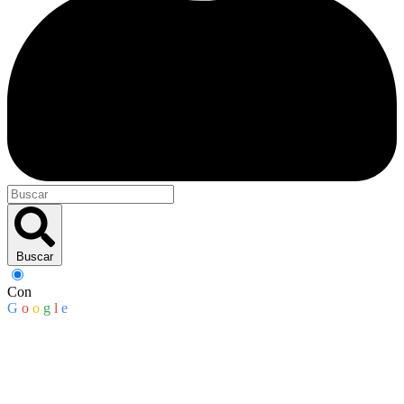
Buscar
Con
G
o
o
g
l
e