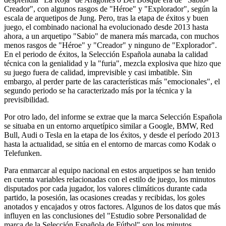
Creador", con algunos rasgos de "Héroe" y "Explorador", según la
escala de arquetipos de Jung. Pero, tras la etapa de éxitos y buen
juego, el combinado nacional ha evolucionado desde 2013 hasta
ahora, a un arquetipo "Sabio" de manera más marcada, con muchos
menos rasgos de "Héroe" y "Creador" y ninguno de "Explorador".
En el periodo de éxitos, la Selección Española aunaba la calidad
técnica con la genialidad y la "furia", mezcla explosiva que hizo que
su juego fuera de calidad, imprevisible y casi imbatible. Sin
embargo, al perder parte de las características más "emocionales", el
segundo periodo se ha caracterizado más por la técnica y la
previsibilidad.
Por otro lado, del informe se extrae que la marca Selección Española
se situaba en un entorno arquetípico similar a Google, BMW, Red
Bull, Audi o Tesla en la etapa de los éxitos, y desde el período 2013
hasta la actualidad, se sitúa en el entorno de marcas como Kodak o
Telefunken.
Para enmarcar al equipo nacional en estos arquetipos se han tenido
en cuenta variables relacionadas con el estilo de juego, los minutos
disputados por cada jugador, los valores climáticos durante cada
partido, la posesión, las ocasiones creadas y recibidas, los goles
anotados y encajados y otros factores. Algunos de los datos que más
influyen en las conclusiones del "Estudio sobre Personalidad de
marca de la Selección Española de Fútbol" son los minutos