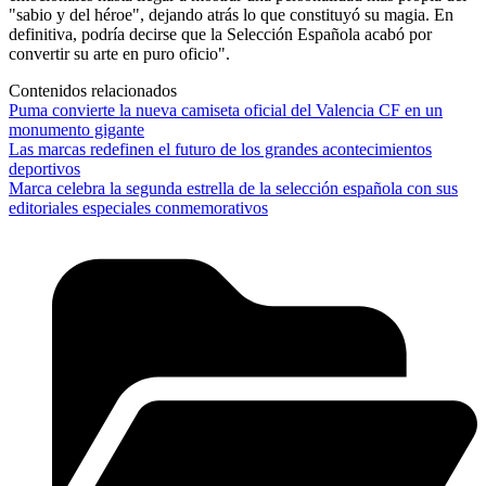
"sabio y del héroe", dejando atrás lo que constituyó su magia. En
definitiva, podría decirse que la Selección Española acabó por
convertir su arte en puro oficio".
Contenidos relacionados
Puma convierte la nueva camiseta oficial del Valencia CF en un
monumento gigante
Las marcas redefinen el futuro de los grandes acontecimientos
deportivos
Marca celebra la segunda estrella de la selección española con sus
editoriales especiales conmemorativos