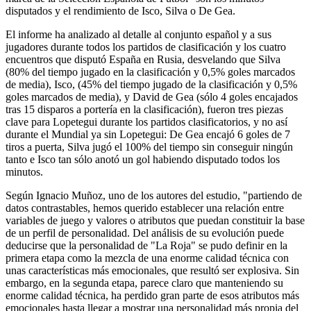
disputados y el rendimiento de Isco, Silva o De Gea.
El informe ha analizado al detalle al conjunto español y a sus
jugadores durante todos los partidos de clasificación y los cuatro
encuentros que disputó España en Rusia, desvelando que Silva
(80% del tiempo jugado en la clasificación y 0,5% goles marcados
de media), Isco, (45% del tiempo jugado de la clasificación y 0,5%
goles marcados de media), y David de Gea (sólo 4 goles encajados
tras 15 disparos a portería en la clasificación), fueron tres piezas
clave para Lopetegui durante los partidos clasificatorios, y no así
durante el Mundial ya sin Lopetegui: De Gea encajó 6 goles de 7
tiros a puerta, Silva jugó el 100% del tiempo sin conseguir ningún
tanto e Isco tan sólo anotó un gol habiendo disputado todos los
minutos.
Según Ignacio Muñoz, uno de los autores del estudio, "partiendo de
datos contrastables, hemos querido establecer una relación entre
variables de juego y valores o atributos que puedan constituir la base
de un perfil de personalidad. Del análisis de su evolución puede
deducirse que la personalidad de "La Roja" se pudo definir en la
primera etapa como la mezcla de una enorme calidad técnica con
unas características más emocionales, que resultó ser explosiva. Sin
embargo, en la segunda etapa, parece claro que manteniendo su
enorme calidad técnica, ha perdido gran parte de esos atributos más
emocionales hasta llegar a mostrar una personalidad más propia del