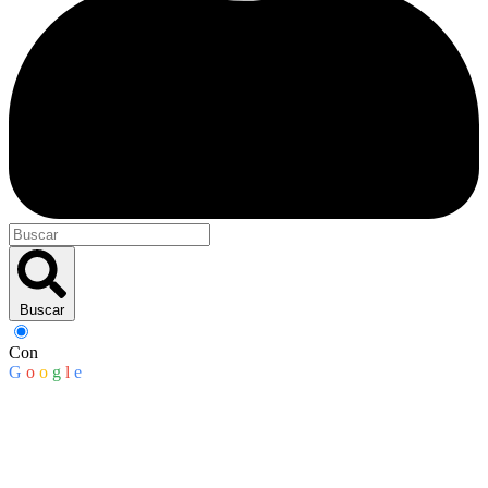
Buscar
Con
G
o
o
g
l
e