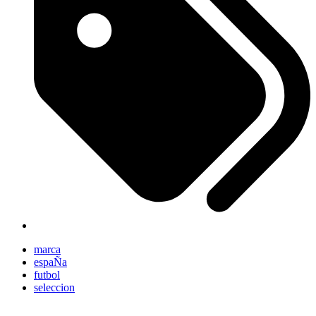
marca
espaÑa
futbol
seleccion