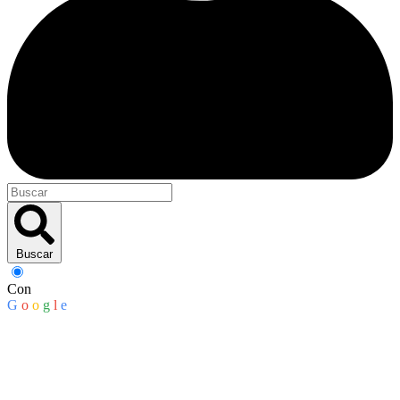
Buscar
Con
G
o
o
g
l
e