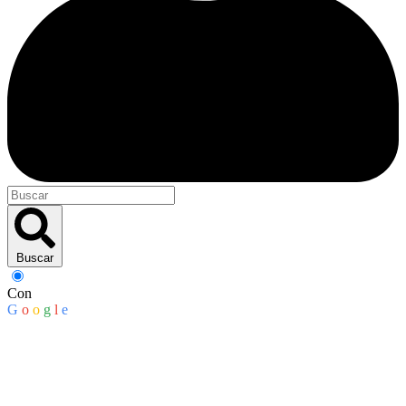
Buscar
Con
G
o
o
g
l
e