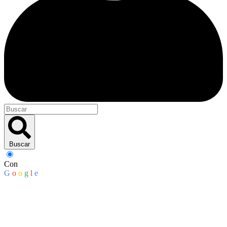
Buscar
Con
G
o
o
g
l
e