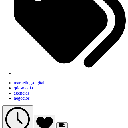
marketing-digital
qdq-media
agencias
negocios