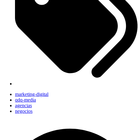
marketing-digital
qdq-media
agencias
negocios