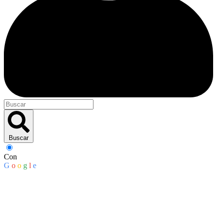
Buscar
Con
G
o
o
g
l
e