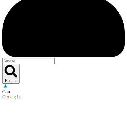
Buscar
Con
G
o
o
g
l
e