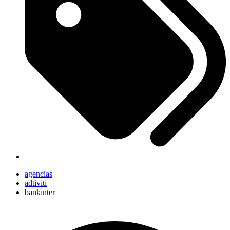
agencias
adtiviti
bankinter