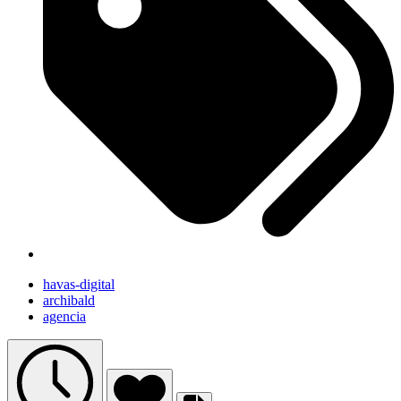
havas-digital
archibald
agencia