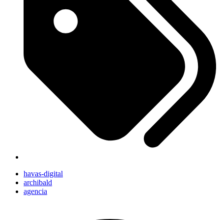
havas-digital
archibald
agencia