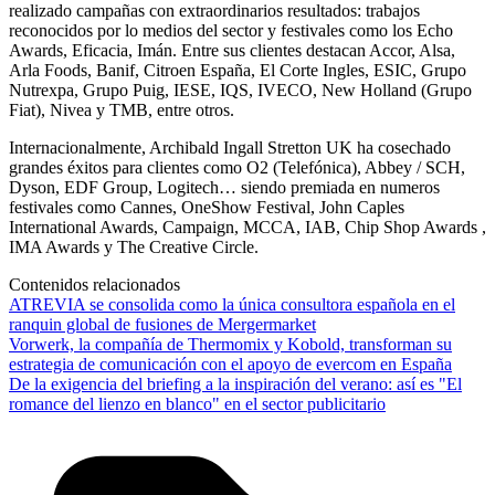
realizado campañas con extraordinarios resultados: trabajos
reconocidos por lo medios del sector y festivales como los Echo
Awards, Eficacia, Imán. Entre sus clientes destacan Accor, Alsa,
Arla Foods, Banif, Citroen España, El Corte Ingles, ESIC, Grupo
Nutrexpa, Grupo Puig, IESE, IQS, IVECO, New Holland (Grupo
Fiat), Nivea y TMB, entre otros.
Internacionalmente, Archibald Ingall Stretton UK ha cosechado
grandes éxitos para clientes como O2 (Telefónica), Abbey / SCH,
Dyson, EDF Group, Logitech… siendo premiada en numeros
festivales como Cannes, OneShow Festival, John Caples
International Awards, Campaign, MCCA, IAB, Chip Shop Awards ,
IMA Awards y The Creative Circle.
Contenidos relacionados
ATREVIA se consolida como la única consultora española en el
ranquin global de fusiones de Mergermarket
Vorwerk, la compañía de Thermomix y Kobold, transforman su
estrategia de comunicación con el apoyo de evercom en España
De la exigencia del briefing a la inspiración del verano: así es "El
romance del lienzo en blanco" en el sector publicitario