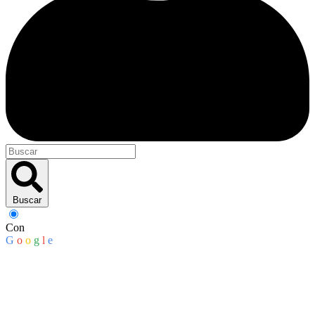
Buscar
Con
G
o
o
g
l
e