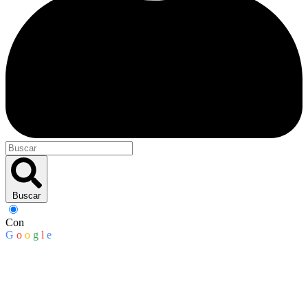
Buscar
Con
G
o
o
g
l
e