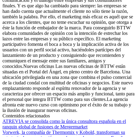
comunicación y el diálogo entre empresas y sus consumidores
finales. Y es que algo ha cambiado para siempre: las empresas se
han dado cuenta que actualmente el cliente no sólo tiene la razón,
también la palabra. Por ello, el marketing más eficaz es aquél que se
acerca a los clientes, que no teme escuchar su opinión, que otorga a
éste la función de embajador de la marca. Para conseguirlo BTTW
elabora comunidades de opinión con la intención de estrechar los
lazos entre las empresas y su público específico. El marketing
participativo fomenta el boca a boca y la implicación activa de los
usuarios con un perfil social activo, haciéndoles partícipes del
lanzamiento de un producto y consiguiendo que recomienden y
comuniquen el mensaje entre sus familiares, amigos y
conocidos.Nuevas oficinas Las nuevas oficinas de BTTW están
situadas en el Portal del Ángel, en pleno centro de Barcelona. Una
ubicación privilegiada en una zona que combina el pulso comercial
de la ciudad condal con multitud de oficinas y negocios. Este nuevo
emplazamiento responde al espíritu renovador de la agencia y se
caracteriza por ofrecer un espacio más amplio y funcional, tanto para
el personal que integra BTTW como para sus clientes.La agencia
afronta este nuevo curso con optimismo por el éxito de su trabajo y
la ilusión de inaugurar nuevas oficinas.
Contenidos relacionados
ATREVIA se consolida como la única consultora española en el
ranquin global de fusiones de Mergermarket
Vorwerk, la compañía de Thermomix y Kobold, transforman su