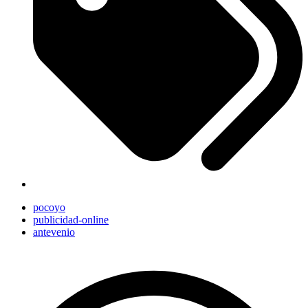
pocoyo
publicidad-online
antevenio