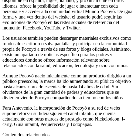
disponible en español, inglés, italiano, y próximamente en otros
idiomas, ofrece la posibilidad de jugar e interactuar con cada
personaje y acceder a la comunidad virtual Mundo Pocoyó. De igual
forma y una vez dentro del website, el usuario podrá seguir las
evoluciones de Pocoyó en las redes sociales de referencia del
momento: Facebook, YouTube y Twitter.
Los usuarios también pueden descargar materiales exclusivos como
fondos de escritorio o salvapantallas y participar en la comunidad
propia de Pocoyó a través de sus foros y blogs oficiales. Asimismo,
existe un apartado de noticias específico para los padres y
educadores donde se ofrece información relevante sobre
relacionados con la salud, educación, tecnología y ocio con niños.
Aunque Pocoyó nació inicialmente como un producto dirigido a un
público preescolar, la marca ha ido aumentando su público objetivo
hasta alcanzar preadolescentes de hasta 14 años de edad. Sin
olvidarnos de la gran cantidad de padres y educadores que se
divierten viendo Pocoyó compartiendo su tiempo con los niños.
Para Antevenio, la incorporación de Pocoyó a su red de webs
supone reforzar su liderazgo en el canal infantil, que cuenta
actualmente con otras marcas de prestigio como Nickelodeon, I-
carly, Guía infantil, Pequerecetas y Todopapas.
Contenidos relacionados