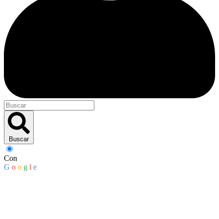
Buscar
Con
G
o
o
g
l
e