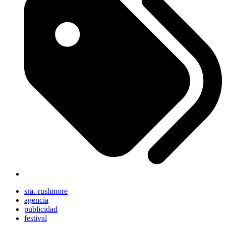
sra.-rushmore
agencia
publicidad
festival