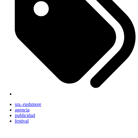
sra.-rushmore
agencia
publicidad
festival