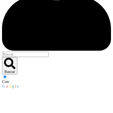
Buscar
Con
G
o
o
g
l
e