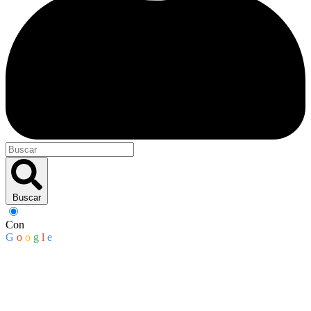
Buscar
Con
G
o
o
g
l
e