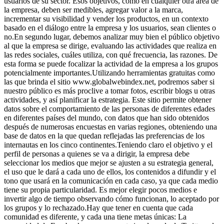
usuarios de su sector. Esos objetivos, como en cualquier otra área de
la empresa, deben ser medibles, agregar valor a la marca,
incrementar su visibilidad y vender los productos, en un contexto
basado en el diálogo entre la empresa y los usuarios, sean clientes o
no.En segundo lugar, debemos analizar muy bien el público objetivo
al que la empresa se dirige, evaluando las actividades que realiza en
las redes sociales, cuáles utiliza, con qué frecuencia, las razones. De
esta forma se puede focalizar la actividad de la empresa a los grupos
potencialmente importantes.Utilizando herramientas gratuitas como
las que brinda el sitio www.globalwebindex.net, podremos saber si
nuestro público es más proclive a tomar fotos, escribir blogs u otras
actividades, y así planificar la estrategia. Este sitio permite obtener
datos sobre el comportamiento de las personas de diferentes edades
en diferentes países del mundo, con datos que han sido obtenidos
después de numerosas encuestas en varias regiones, obteniendo una
base de datos en la que quedan reflejadas las preferencias de los
internautas en los cinco continentes.Teniendo claro el objetivo y el
perfil de personas a quienes se va a dirigir, la empresa debe
seleccionar los medios que mejor se ajusten a su estrategia general,
el uso que le dará a cada uno de ellos, los contenidos a difundir y el
tono que usará en la comunicación en cada caso, ya que cada medio
tiene su propia particularidad. Es mejor elegir pocos medios e
invertir algo de tiempo observando cómo funcionan, lo aceptado por
los grupos y lo rechazado.Hay que tener en cuenta que cada
comunidad es diferente, y cada una tiene metas únicas: La