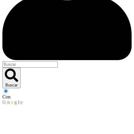
Buscar
Con
G
o
o
g
l
e