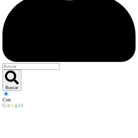
Buscar
Con
G
o
o
g
l
e