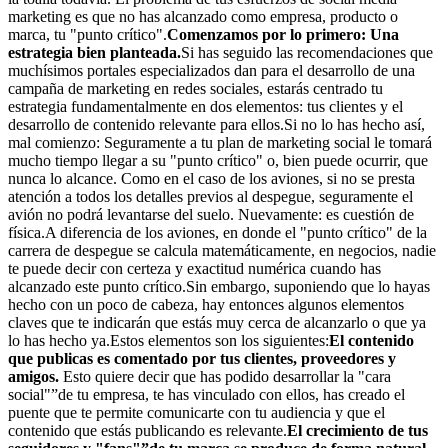
marketing es que no has alcanzado como empresa, producto o
marca, tu "punto crítico".
Comenzamos por lo primero: Una
estrategia bien planteada.
Si has seguido las recomendaciones que
muchísimos portales especializados dan para el desarrollo de una
campaña de marketing en redes sociales, estarás centrado tu
estrategia fundamentalmente en dos elementos: tus clientes y el
desarrollo de contenido relevante para ellos.Si no lo has hecho así,
mal comienzo: Seguramente a tu plan de marketing social le tomará
mucho tiempo llegar a su "punto crítico" o, bien puede ocurrir, que
nunca lo alcance. Como en el caso de los aviones, si no se presta
atención a todos los detalles previos al despegue, seguramente el
avión no podrá levantarse del suelo. Nuevamente: es cuestión de
física.A diferencia de los aviones, en donde el "punto crítico" de la
carrera de despegue se calcula matemáticamente, en negocios, nadie
te puede decir con certeza y exactitud numérica cuando has
alcanzado este punto crítico.Sin embargo, suponiendo que lo hayas
hecho con un poco de cabeza, hay entonces algunos elementos
claves que te indicarán que estás muy cerca de alcanzarlo o que ya
lo has hecho ya.Estos elementos son los siguientes:
El contenido
que publicas es comentado por tus clientes, proveedores y
amigos.
Esto quiere decir que has podido desarrollar la "cara
social"”de tu empresa, te has vinculado con ellos, has creado el
puente que te permite comunicarte con tu audiencia y que el
contenido que estás publicando es relevante.
El crecimiento de tus