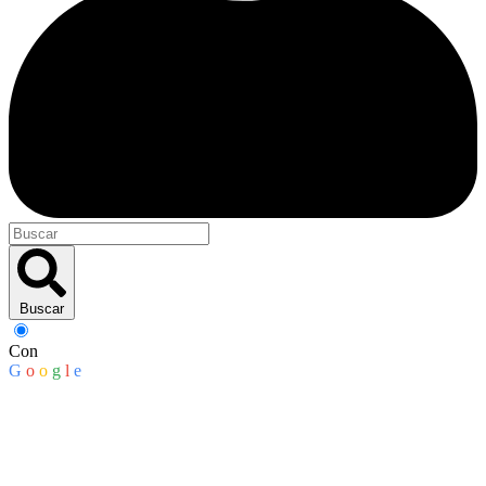
Buscar
Con
G
o
o
g
l
e