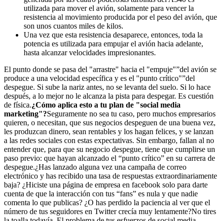
utilizada para mover el avión, solamente para vencer la
resistencia al movimiento producida por el peso del avión, que
son unos cuantos miles de kilos.
Una vez que esta resistencia desaparece, entonces, toda la
potencia es utilizada para empujar el avión hacia adelante,
hasta alcanzar velocidades impresionantes.
El punto donde se pasa del "arrastre" hacia el "empuje"”del avión se
produce a una velocidad específica y es el "punto crítico"”del
despegue. Si sube la nariz antes, no se levanta del suelo. Si lo hace
después, a lo mejor no le alcanza la pista para despegar. Es cuestión
de física.
¿Cómo aplica esto a tu plan de "social media
marketing"?
Seguramente no sea tu caso, pero muchos empresarios
quieren, o necesitan, que sus negocios despeguen de una buena vez,
les produzcan dinero, sean rentables y los hagan felices, y se lanzan
a las redes sociales con estas expectativas. Sin embargo, fallan al no
entender que, para que su negocio despegue, tiene que cumplirse un
paso previo: que hayan alcanzado el “punto crítico” en su carrera de
despegue.¿Has lanzado alguna vez una campaña de correo
electrónico y has recibido una tasa de respuestas extraordinariamente
baja? ¿Hiciste una página de empresa en facebook solo para darte
cuenta de que la interacción con tus “fans” es nula y que nadie
comenta lo que publicas? ¿O has perdido la paciencia al ver que el
número de tus seguidores en Twitter crecía muy lentamente?No tires
la toalla todavía. El problema de tus esfuerzos de social media