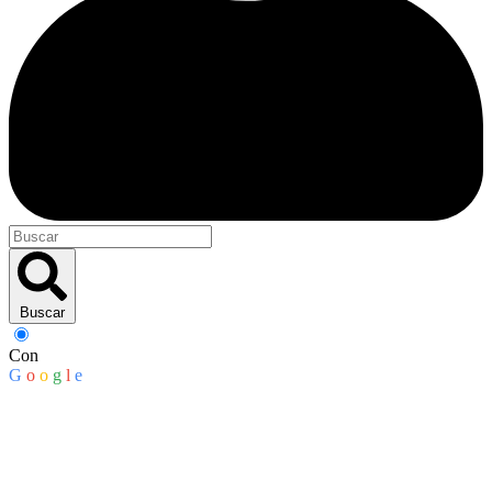
Buscar
Con
G
o
o
g
l
e