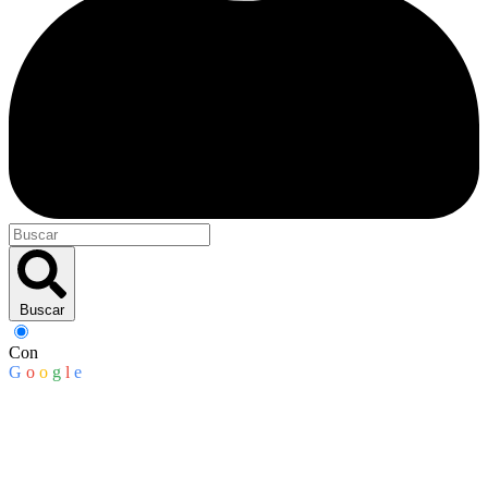
Buscar
Con
G
o
o
g
l
e