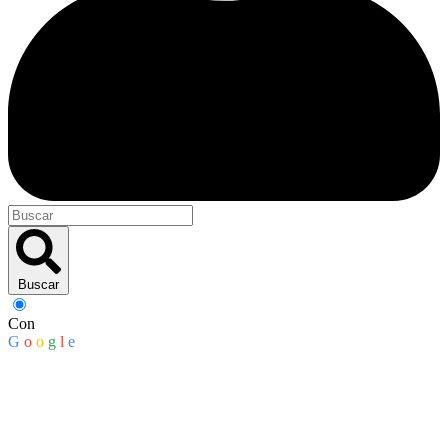
Buscar
Con
G
o
o
g
l
e