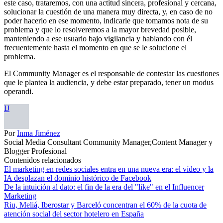
este caso, trataremos, con una actitud sincera, profesional y cercana,
solucionar la cuestión de una manera muy directa, y, en caso de no
poder hacerlo en ese momento, indicarle que tomamos nota de su
problema y que lo resolveremos a la mayor brevedad posible,
manteniendo a ese usuario bajo vigilancia y hablando con él
frecuentemente hasta el momento en que se le solucione el
problema.
El Community Manager es el responsable de contestar las cuestiones
que le plantea la audiencia, y debe estar preparado, tener un modus
operandi.
IJ
Por
Inma Jiménez
Social Media Consultant Community Manager,Content Manager y
Blogger Profesional
Contenidos relacionados
El marketing en redes sociales entra en una nueva era: el vídeo y la
IA desplazan el dominio histórico de Facebook
De la intuición al dato: el fin de la era del "like" en el Influencer
Marketing
Riu, Meliá, Iberostar y Barceló concentran el 60% de la cuota de
atención social del sector hotelero en España