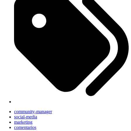
community-manager
social-media
marketing
comentarios