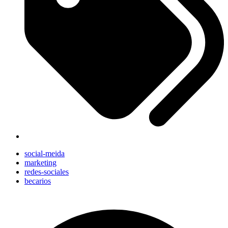
social-meida
marketing
redes-sociales
becarios