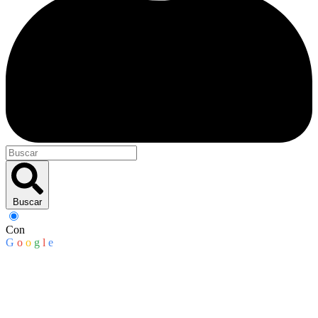
Buscar
Con
G
o
o
g
l
e