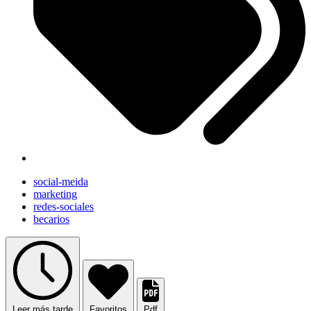
social-meida
marketing
redes-sociales
becarios
Leer más tarde
Favoritos
Pdf