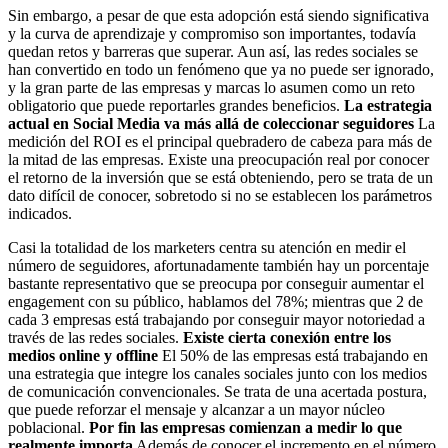
Sin embargo, a pesar de que esta adopción está siendo significativa
y la curva de aprendizaje y compromiso son importantes, todavía
quedan retos y barreras que superar. Aun así, las redes sociales se
han convertido en todo un fenómeno que ya no puede ser ignorado,
y la gran parte de las empresas y marcas lo asumen como un reto
obligatorio que puede reportarles grandes beneficios.
La estrategia
actual en Social Media va más allá de coleccionar seguidores
La
medición del ROI es el principal quebradero de cabeza para más de
la mitad de las empresas. Existe una preocupación real por conocer
el retorno de la inversión que se está obteniendo, pero se trata de un
dato difícil de conocer, sobretodo si no se establecen los parámetros
indicados.
Casi la totalidad de los marketers centra su atención en medir el
número de seguidores, afortunadamente también hay un porcentaje
bastante representativo que se preocupa por conseguir aumentar el
engagement con su público, hablamos del 78%; mientras que 2 de
cada 3 empresas está trabajando por conseguir mayor notoriedad a
través de las redes sociales.
Existe cierta conexión entre los
medios online y offline
El 50% de las empresas está trabajando en
una estrategia que integre los canales sociales junto con los medios
de comunicación convencionales. Se trata de una acertada postura,
que puede reforzar el mensaje y alcanzar a un mayor núcleo
poblacional.
Por fin las empresas comienzan a medir lo que
realmente importa
Además de conocer el incremento en el número