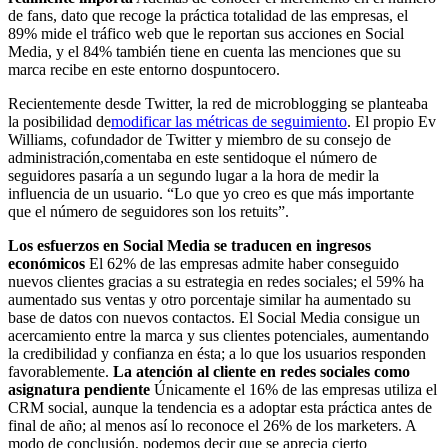
de fans, dato que recoge la práctica totalidad de las empresas, el
89% mide el tráfico web que le reportan sus acciones en Social
Media, y el 84% también tiene en cuenta las menciones que su
marca recibe en este entorno dospuntocero.
Recientemente desde Twitter, la red de microblogging se planteaba
la posibilidad de
modificar las métricas de seguimiento
. El propio Ev
Williams, cofundador de Twitter y miembro de su consejo de
administración,comentaba en este sentidoque el número de
seguidores pasaría a un segundo lugar a la hora de medir la
influencia de un usuario. “Lo que yo creo es que más importante
que el número de seguidores son los retuits”.
Los esfuerzos en Social Media se traducen en ingresos
económicos
El 62% de las empresas admite haber conseguido
nuevos clientes gracias a su estrategia en redes sociales; el 59% ha
aumentado sus ventas y otro porcentaje similar ha aumentado su
base de datos con nuevos contactos. El Social Media consigue un
acercamiento entre la marca y sus clientes potenciales, aumentando
la credibilidad y confianza en ésta; a lo que los usuarios responden
favorablemente.
La atención al cliente en redes sociales como
asignatura pendiente
Únicamente el 16% de las empresas utiliza el
CRM social, aunque la tendencia es a adoptar esta práctica antes de
final de año; al menos así lo reconoce el 26% de los marketers. A
modo de conclusión, podemos decir que se aprecia cierto