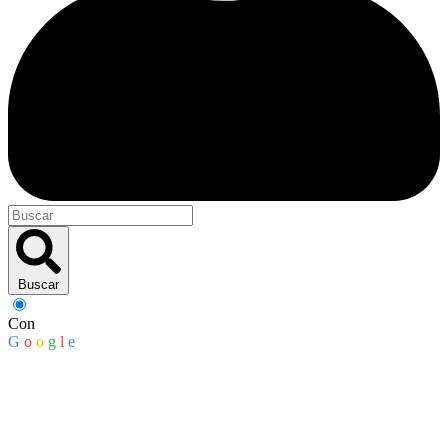
Buscar
Con
G
o
o
g
l
e