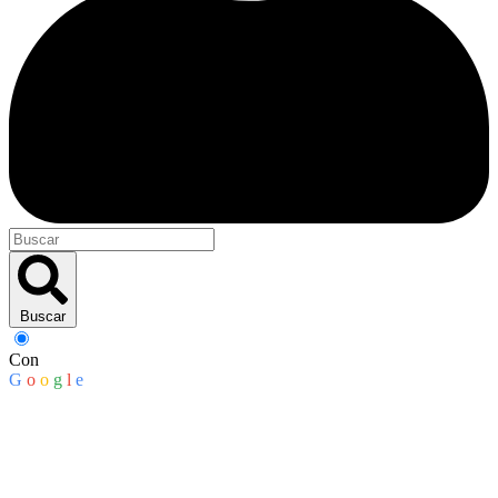
Buscar
Con
G
o
o
g
l
e