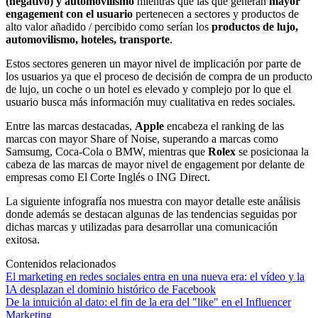
(negativo) y automovilismo
mientras que las que generan
mayor
engagement con el usuario
pertenecen a sectores y productos de
alto valor añadido / percibido como serían los
productos de lujo,
automovilismo, hoteles, transporte
.
Estos sectores generen un mayor nivel de implicación por parte de
los usuarios ya que el proceso de decisión de compra de un producto
de lujo, un coche o un hotel es elevado y complejo por lo que el
usuario busca más información muy cualitativa en redes sociales.
Entre las marcas destacadas,
Apple
encabeza el ranking de las
marcas con mayor Share of Noise, superando a marcas como
Samsumg, Coca-Cola o BMW, mientras que
Rolex
se posicionaa la
cabeza de las marcas de mayor nivel de engagement por delante de
empresas como El Corte Inglés o ING Direct.
La siguiente infografía nos muestra con mayor detalle este análisis
donde además se destacan algunas de las tendencias seguidas por
dichas marcas y utilizadas para desarrollar una comunicación
exitosa.
Contenidos relacionados
El marketing en redes sociales entra en una nueva era: el vídeo y la
IA desplazan el dominio histórico de Facebook
De la intuición al dato: el fin de la era del "like" en el Influencer
Marketing