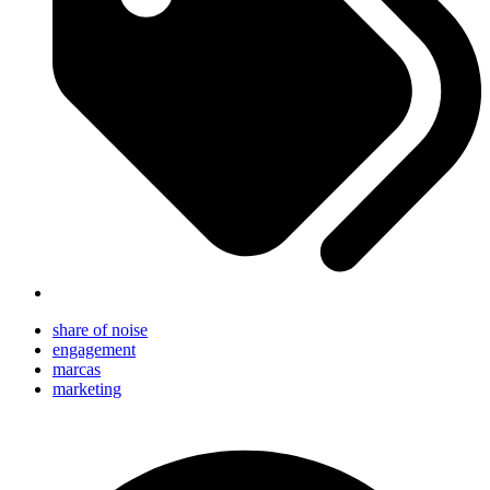
share of noise
engagement
marcas
marketing