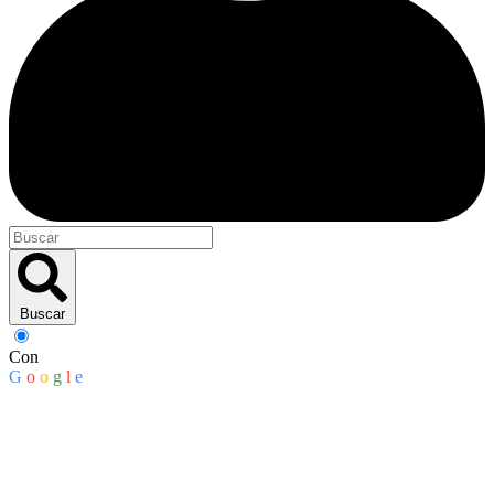
Buscar
Con
G
o
o
g
l
e