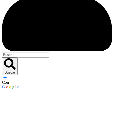
Buscar
Con
G
o
o
g
l
e