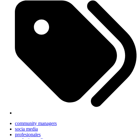
community managers
socia media
profesionales