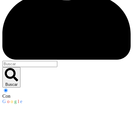
Buscar
Con
G
o
o
g
l
e