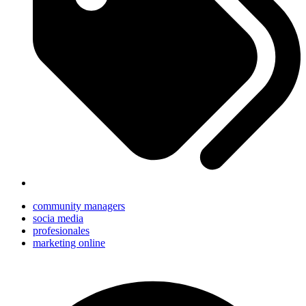
community managers
socia media
profesionales
marketing online