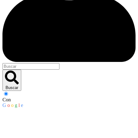
Buscar
Con
G
o
o
g
l
e