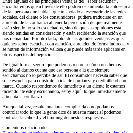
Entre algunas de las principales ventajas del "saber escuchar",
encontraremos que a través de ello podremos aumentar la autoestima
de la "persona que habla", que traspolado al escenario de las redes
sociales, del cliente o los consumidores, pudiera traducirse en un
aumento de la confianza al tener la percepción de que realmente
están siendo no solo escuchados, sino de que sus opiniones está
siendo tenidas en consideración y están recibiendo la atención que
nos demandan. Por otro lado, otra de las grandes ventajas es que,
quienes saben escuchar con atención, aprenden de forma indirecta y
se nutren de información valiosa que puede más tarde aplicarse en
otros aspectos del negocio.
De igual forma, seguro que podemos recordar cómo nos hemos
sentido al darnos cuenta que esa persona a la que siempre
escuchamos no lo percibe de así. El consumidor necesita saber que
se le escucha para construir su tela de confianza y credibilidad con la
marca. Cuando respondemos de inmediato a un cliente le estamos
diciendo “te estoy escuchando, estoy aquí” lo que inmediatamente
alimenta la confianza.
Aunque tal vez, resulte una tarea complicada o no podamos
controlar todo lo que la gente dice de nuestra marca,sí podemos
controlar la calidad y el timming denuestras respuestas.
Contenidos relacionados
El marketing en redes sociales entra en una nueva era: el vídeo y la