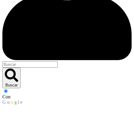
Buscar
Con
G
o
o
g
l
e