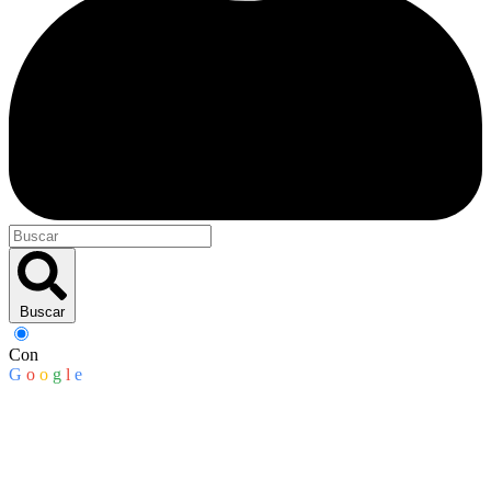
Buscar
Con
G
o
o
g
l
e