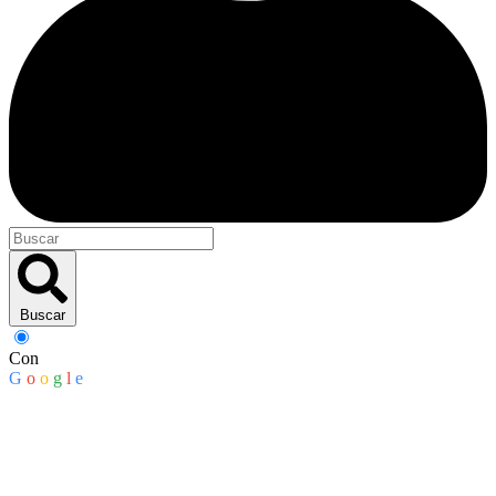
Buscar
Con
G
o
o
g
l
e