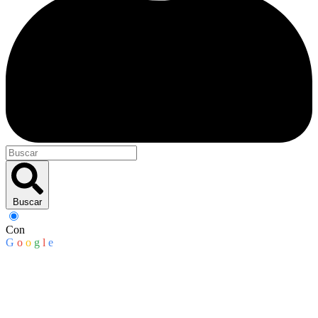
Buscar
Con
G
o
o
g
l
e