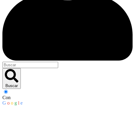
Buscar
Con
G
o
o
g
l
e