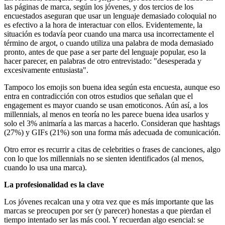
las páginas de marca, según los jóvenes, y dos tercios de los
encuestados aseguran que usar un lenguaje demasiado coloquial no
es efectivo a la hora de interactuar con ellos. Evidentemente, la
situación es todavía peor cuando una marca usa incorrectamente el
término de argot, o cuando utiliza una palabra de moda demasiado
pronto, antes de que pase a ser parte del lenguaje popular, eso la
hacer parecer, en palabras de otro entrevistado: "desesperada y
excesivamente entusiasta".
Tampoco los emojis son buena idea según esta encuesta, aunque eso
entra en contradicción con otros estudios que señalan que el
engagement es mayor cuando se usan emoticonos. Aún así, a los
millennials, al menos en teoría no les parece buena idea usarlos y
solo el 3% animaría a las marcas a hacerlo. Consideran que hashtags
(27%) y GIFs (21%) son una forma más adecuada de comunicación.
Otro error es recurrir a citas de celebrities o frases de canciones, algo
con lo que los millennials no se sienten identificados (al menos,
cuando lo usa una marca).
La profesionalidad es la clave
Los jóvenes recalcan una y otra vez que es más importante que las
marcas se preocupen por ser (y parecer) honestas a que pierdan el
tiempo intentado ser las más cool. Y recuerdan algo esencial: se