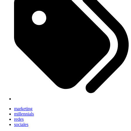
marketing
millennials
redes
sociales