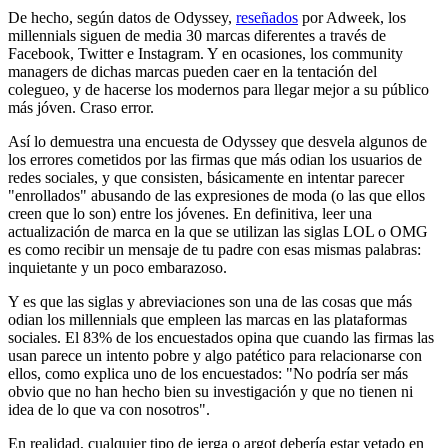
De hecho, según datos de Odyssey,
reseñados
por Adweek, los
millennials siguen de media 30 marcas diferentes a través de
Facebook, Twitter e Instagram. Y en ocasiones, los community
managers de dichas marcas pueden caer en la tentación del
colegueo, y de hacerse los modernos para llegar mejor a su público
más jóven. Craso error.
Así lo demuestra una encuesta de Odyssey que desvela algunos de
los errores cometidos por las firmas que más odian los usuarios de
redes sociales, y que consisten, básicamente en intentar parecer
"enrollados" abusando de las expresiones de moda (o las que ellos
creen que lo son) entre los jóvenes. En definitiva, leer una
actualización de marca en la que se utilizan las siglas LOL o OMG
es como recibir un mensaje de tu padre con esas mismas palabras:
inquietante y un poco embarazoso.
Y es que las siglas y abreviaciones son una de las cosas que más
odian los millennials que empleen las marcas en las plataformas
sociales. El 83% de los encuestados opina que cuando las firmas las
usan parece un intento pobre y algo patético para relacionarse con
ellos, como explica uno de los encuestados: "No podría ser más
obvio que no han hecho bien su investigación y que no tienen ni
idea de lo que va con nosotros".
En realidad, cualquier tipo de jerga o argot debería estar vetado en