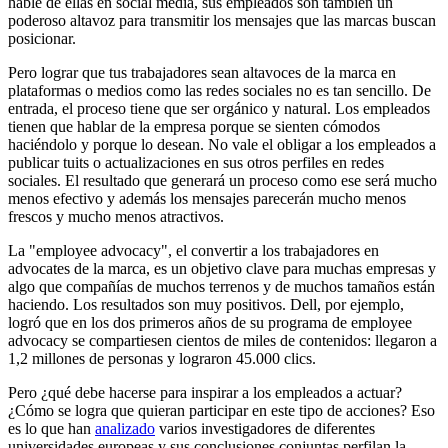
hable de ellas en social media, sus empleados son también un
poderoso altavoz para transmitir los mensajes que las marcas buscan
posicionar.
Pero lograr que tus trabajadores sean altavoces de la marca en
plataformas o medios como las redes sociales no es tan sencillo. De
entrada, el proceso tiene que ser orgánico y natural. Los empleados
tienen que hablar de la empresa porque se sienten cómodos
haciéndolo y porque lo desean. No vale el obligar a los empleados a
publicar tuits o actualizaciones en sus otros perfiles en redes
sociales. El resultado que generará un proceso como ese será mucho
menos efectivo y además los mensajes parecerán mucho menos
frescos y mucho menos atractivos.
La "employee advocacy", el convertir a los trabajadores en
advocates de la marca, es un objetivo clave para muchas empresas y
algo que compañías de muchos terrenos y de muchos tamaños están
haciendo. Los resultados son muy positivos. Dell, por ejemplo,
logró que en los dos primeros años de su programa de employee
advocacy se compartiesen cientos de miles de contenidos: llegaron a
1,2 millones de personas y lograron 45.000 clics.
Pero ¿qué debe hacerse para inspirar a los empleados a actuar?
¿Cómo se logra que quieran participar en este tipo de acciones? Eso
es lo que han
analizado
varios investigadores de diferentes
universidades europeas y sus conclusiones conjuntas perfilan la