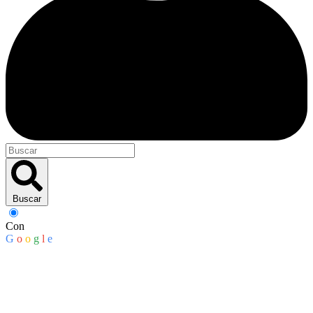
Buscar
Con
G
o
o
g
l
e