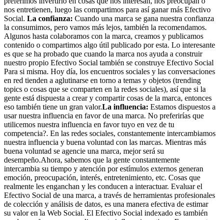
preferimos invertirlo en cosas que nos interesan, nos preocupan o
nos entretienen, luego las compartimos para así ganar más Efectivo
Social.
La confianza:
Cuando una marca se gana nuestra confianza
la consumimos, pero vamos más lejos, también la recomendamos.
Algunos hasta colaboramos con la marca, creamos y publicamos
contenido o compartimos algo útil publicado por esta. Lo interesante
es que se ha probado que cuando la marca nos ayuda a construir
nuestro propio Efectivo Social también se construye Efectivo Social
Para si misma. Hoy día, los encuentros sociales y las conversaciones
en red tienden a aglutinarse en torno a temas y objetos (trending
topics o cosas que se comparten en la redes sociales), así que si la
gente está dispuesta a crear y compartir cosas de la marca, entonces
eso también tiene un gran valor.
La influencia:
Estamos dispuestos a
usar nuestra influencia en favor de una marca. No preferirías que
utilicemos nuestra influencia en favor tuyo en vez de tu
competencia?. En las redes sociales, constantemente intercambiamos
nuestra influencia y buena voluntad con las marcas. Mientras más
buena voluntad se agencie una marca, mejor será su
desempeño.Ahora, sabemos que la gente constantemente
intercambia su tiempo y atención por estímulos externos generan
emoción, preocupación, interés, entretenimiento, etc. Cosas que
realmente les enganchan y les conducen a interactuar. Evaluar el
Efectivo Social de una marca, a través de herramientas profesionales
de colección y análisis de datos, es una manera efectiva de estimar
su valor en la Web Social. El Efectivo Social indexado es también