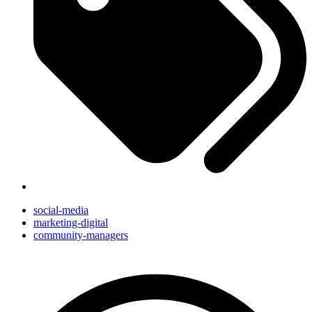
social-media
marketing-digital
community-managers