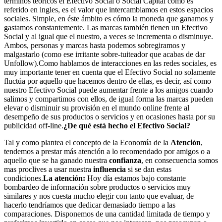
términos teóricos el Efectivo Social o Social Capital como es
referido en ingles, es el valor que intercambiamos en estos espacios
sociales. Simple, en éste ámbito es cómo la moneda que ganamos y
gastamos constantemente. Las marcas también tienen un Efectivo
Social y al igual que el nuestro, a veces se incrementa o disminuye.
Ambos, personas y marcas hasta podemos sobregiramos y
malgastarlo (como ese irritante sobre-tuiteador que acabas de dar
Unfollow).Como hablamos de interacciones en las redes sociales, es
muy importante tener en cuenta que el Efectivo Social no solamente
fluctúa por aquello que hacemos dentro de ellas, es decir, así como
nuestro Efectivo Social puede aumentar frente a los amigos cuando
salimos y compartimos con ellos, de igual forma las marcas pueden
elevar o disminuir su provisión en el mundo online frente al
desempeño de sus productos o servicios y en ocasiones hasta por su
publicidad off-line.
¿De qué está hecho el Efectivo Social?
Tal y como plantea el concepto de la Economía de la
Atención
,
tendemos a prestar más atención a lo recomendado por amigos o a
aquello que se ha ganado nuestra
confianza
, en consecuencia somos
mas proclives a usar nuestra
influencia
si se dan estas
condiciones.
La atención:
Hoy día estamos bajo constante
bombardeo de información sobre productos o servicios muy
similares y nos cuesta mucho elegir con tanto que evaluar, de
hacerlo tendríamos que dedicar demasiado tiempo a las
comparaciones. Disponemos de una cantidad limitada de tiempo y