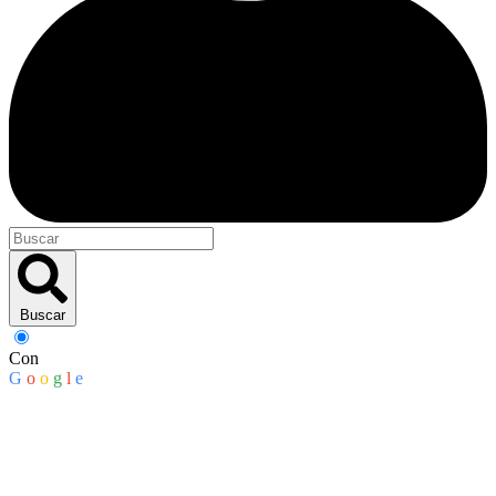
Buscar
Con
G
o
o
g
l
e