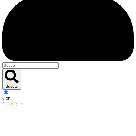
Buscar
Con
G
o
o
g
l
e